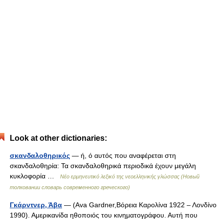
Look at other dictionaries:
σκανδαλοθηρικός
— ή, ό αυτός που αναφέρεται στη
σκανδαλοθηρία: Τα σκανδαλοθηρικά περιοδικά έχουν μεγάλη
κυκλοφορία …
Νέο ερμηνευτικό λεξικό της νεοελληνικής γλώσσας (Новый
толковании словарь современного греческого)
Γκάρντνερ, Άβα
— (Ava Gardner,Βόρεια Καρολίνα 1922 – Λονδίνο
1990). Αμερικανίδα ηθοποιός του κινηματογράφου. Αυτή που