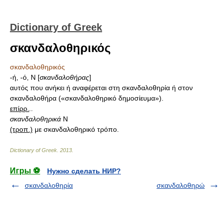
Dictionary of Greek
σκανδαλοθηρικός
σκανδαλοθηρικός
-ή, -ό, Ν [
σκανδαλοθήρας
]
αυτός που ανήκει ή αναφέρεται στη σκανδαλοθηρία ή στον
σκανδαλοθήρα («σκανδαλοθηρικό δημοσίευμα»).
επίρρ.
..
σκανδαλοθηρικά
Ν
(τροπ.)
με σκανδαλοθηρικό τρόπο.
Dictionary of Greek
.
2013
.
Игры ⚽
Нужно сделать НИР?
σκανδαλοθηρία
σκανδαλοθηρώ