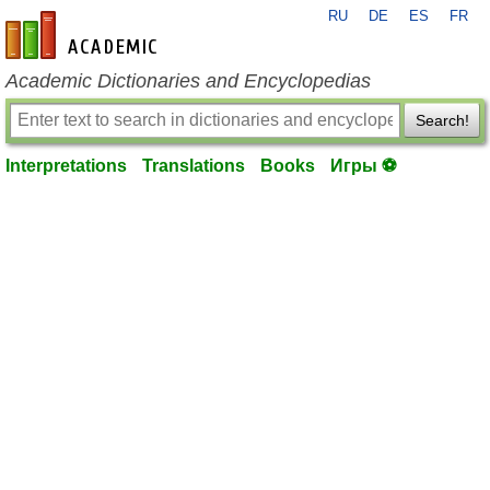
RU
DE
ES
FR
en-academic.com
Academic Dictionaries and Encyclopedias
Search!
Interpretations
Translations
Books
Игры ⚽